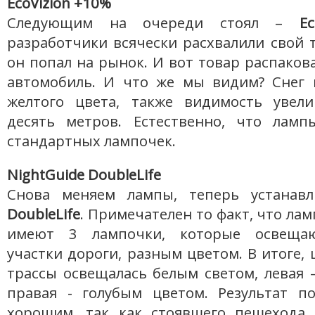
EcoVizion +10%
Следующим на очереди стоял –
Ec
разработчики всячески расхвалили свой 
он попал на рынок. И вот товар распаков
автомобиль. И что же мы видим? Снег 
желтого цвета, также видимость увел
десять метров. Естественно, что лам
стандартных лампочек.
NightGuide DoubleLife
Снова меняем лампы, теперь устанав
DoubleLife
. Примечателен то факт, что ла
имеют 3 лампочки, которые освеща
участки дороги, разным цветом. В итоге,
трассы освещалась белым светом, левая 
правая - голубым цветом. Результат по
хорошим, так как стоявшего пешехода