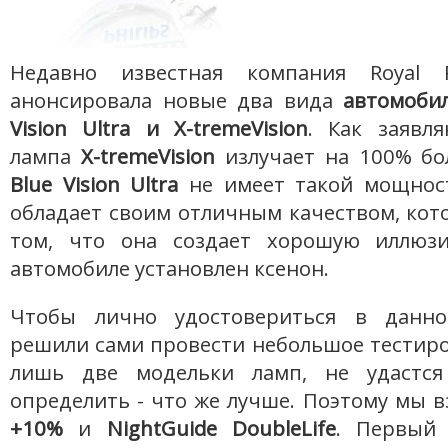
Недавно известная компания Royal Phi
анонсировала новые два вида
автомоби
Vision Ultra и X-tremeVision
. Как заявл
лампа
X-tremeVision
излучает на 100% бо
Blue Vision Ultra
не имеет такой мощност
обладает своим отличным качеством, кот
том, что она создает хорошую иллюзи
автомобиле установлен ксенон.
Чтобы лично удостовериться в данн
решили сами провести небольшое тестиро
лишь две модельки ламп, не удастся
определить - что же лучше. Поэтому мы 
+10%
и
NightGuide DoubleLife
. Первый