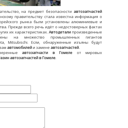
ательство, на предмет безопасности
автозапчастей
онскому правительству стала известна информация о
корейского рынка были установлены алюминиевые и
тва. Прежде всего речь идёт о недостоверных фактах
угих их характеристиках.
Автодетали
произведенные
лены на множество промышленных гигантов
ta, Mitsubischi. Если, обнаруженные изъяны будут
ывам
автомобилей
и замене
автозапчастей
.
оверенные
автозапчасти в Гомеле
от мировых
газин автозапчастей
в Гомеле
.